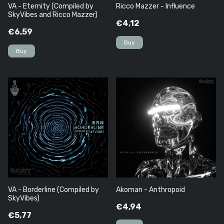
VA - Eternity (Compiled by
Ricco Mazzer - Influence
SkyVibes and Ricco Mazzer)
€4,12
€6,59
VA - Borderline (Compiled by
Akoman - Anthropoid
SkyVibes)
€4,94
€5,77