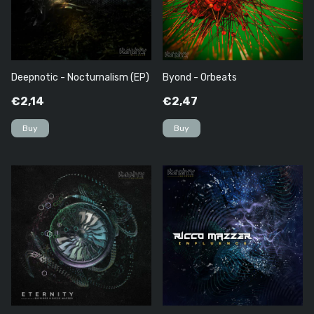
Deepnotic - Nocturnalism (EP)
Byond - Orbeats
€2,14
€2,47