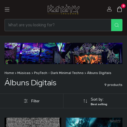
0
Home
>
Músicas
>
PsyTech - Dark Minimal Techno
>
Álbuns Digitais
Álbuns Digitais
9 products
Sort by:
Filter
Best selling