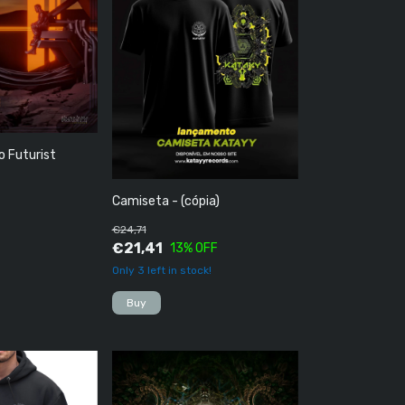
o Futurist
Camiseta - (cópia)
€24,71
€21,41
13
% OFF
Only
3
left in stock!
Buy