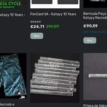
Bermuda Peça Ú
PenCard VA - Katayy 10 Years
atayy 10 Years -
Katayy Recrods
(India) TAMANHO
€34,59
€90,59
€24,71
29
% OFF
Don´t miss it, it´
Recrods e
Piteira de Vidr