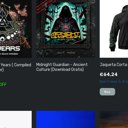
Midnight Guardian - Ancient
Jaqueta Corta
 Years ( Compiled
Culture (Download Gratis)
r)
€64,24
Don´t miss it, it´
 OFF
Buy