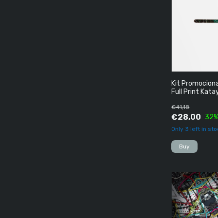
Kit Promociona
Full Print Kat
€41,18
€28,00
32
%
Only
3
left in sto