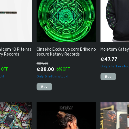
l com 10 Piteiras
Cinzeiro Exclusivo com Brilho no
Moletom Kata
ayy Records
escuro Katayy Records
€47,77
€29,65
Only
2
left in stoc
€28,00
 OFF
6
% OFF
ck!
Only
5
left in stock!
Buy