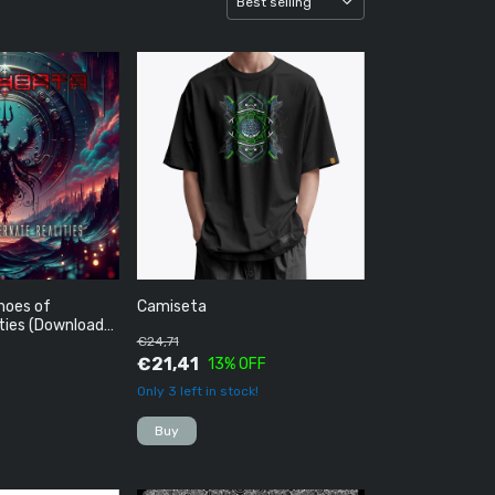
hoes of
Camiseta
ities (Download
€24,71
€21,41
13
% OFF
Only
3
left in stock!
Buy