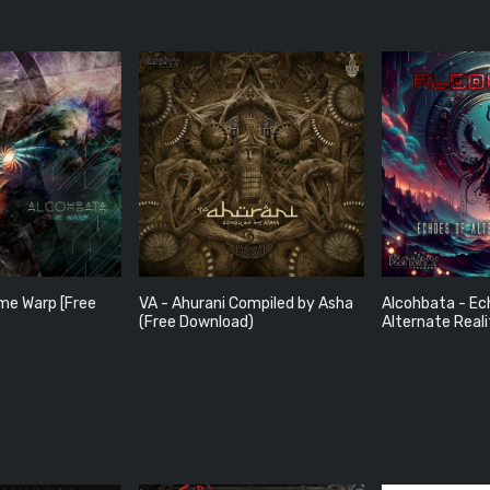
me Warp [Free
VA - Ahurani Compiled by Asha
Alcohbata - Ec
(Free Download)
Alternate Real
Grátis)