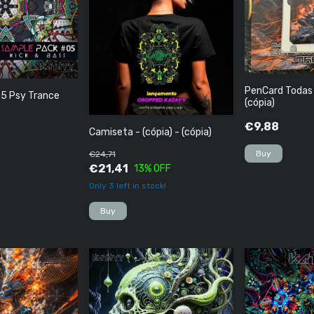
PenCard Todas 
5 Psy Trance
(cópia)
€9,88
Camiseta - (cópia) - (cópia)
€24,71
€21,41
13
% OFF
Only
3
left in stock!
Buy