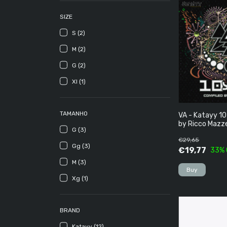
SIZE
S (2)
M (2)
G (2)
Xl (1)
TAMANHO
VA - Katayy 10
by Ricco Mazze
G (3)
€29,65
Gg (3)
€19,77
33
%
M (3)
Xg (1)
BRAND
Katayy (12)