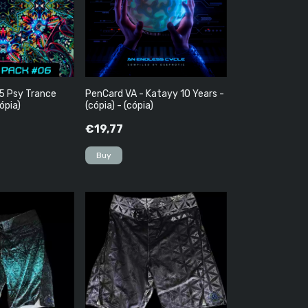
5 Psy Trance
PenCard VA - Katayy 10 Years -
ópia)
(cópia) - (cópia)
€19,77