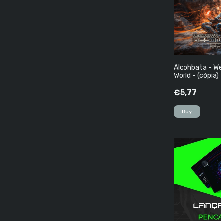
Alcohbata - W
World - (cópia)
€5,77