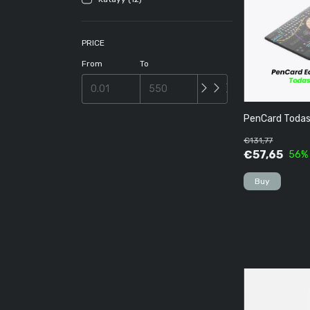
PRICE
From
To
PenCard Todas
€131,77
€57,65
56
%