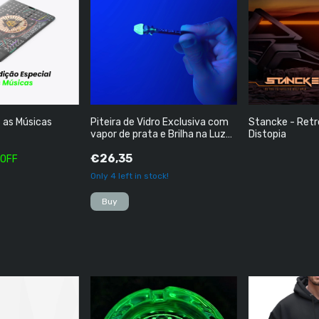
 as Músicas
Piteira de Vidro Exclusiva com
Stancke - Retr
vapor de prata e Brilha na Luz
Distopia
Negra
€26,35
 OFF
Only
4
left in stock!