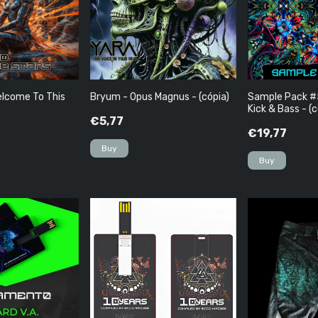
elcome To This
Bryum - Opus Magnus - (cópia)
Sample Pack #
Kick & Bass - (c
€5,77
€19,77