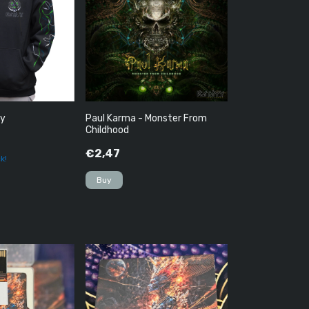
yy
Paul Karma - Monster From
Childhood
€2,47
k!