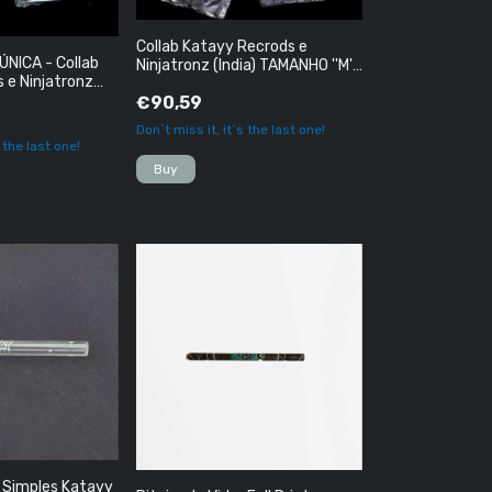
Collab Katayy Recrods e
NICA - Collab
Ninjatronz (India) TAMANHO ''M''
 e Ninjatronz
- (cópia)
 ''GG''
€90,59
Don´t miss it, it´s the last one!
s the last one!
o Simples Katayy