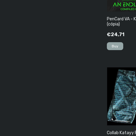
PenCard VA - K
(cópia)
€24,71
Collab Katayy 