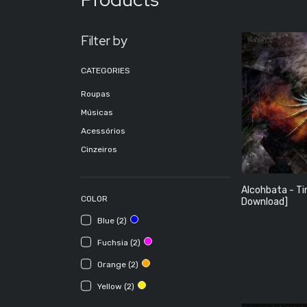
Filter by
CATEGORIES
Roupas
Músicas
Acessórios
Cinzeiros
Alcohbata - Ti
COLOR
Download]
Blue (2)
Fuchsia (2)
Orange (2)
Yellow (2)