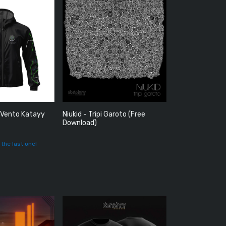
 Vento Katayy
Niukid - Tripi Garoto (Free
Download)
s the last one!