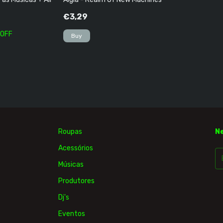
€3,29
 OFF
Roupas
N
Acessórios
Músicas
Produtores
Dj's
Eventos