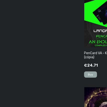
PenCard VA - K
(cópia)
€24,71