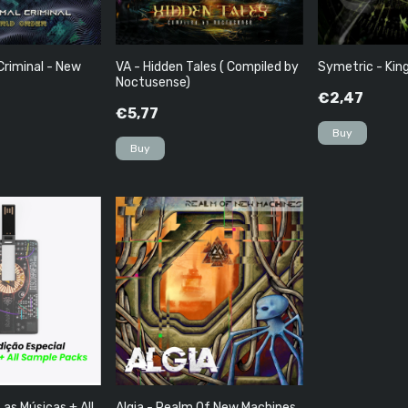
Criminal - New
VA - Hidden Tales ( Compiled by
Symetric - King
Noctusense)
€2,47
€5,77
as Músicas + All
Algia - Realm Of New Machines