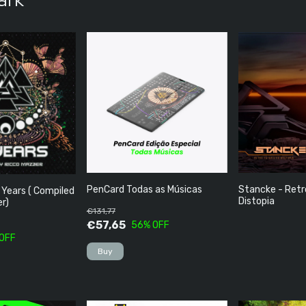
PenCard Todas as Músicas
Stancke - Retr
 Years ( Compiled
Distopia
r)
€131,77
€57,65
56
% OFF
 OFF