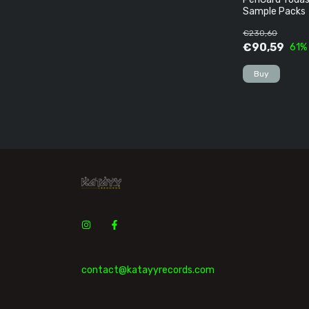
Sample Packs
€230,60
€90,59
61
%
contact@katayyrecords.com