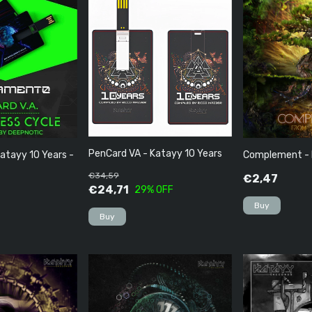
PenCard VA - Katayy 10 Years
atayy 10 Years -
Complement - 
€34,59
€2,47
€24,71
29
% OFF