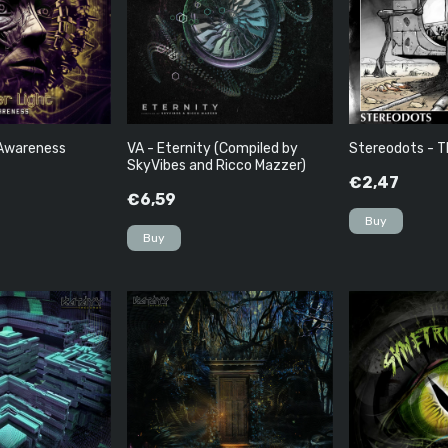
- Awareness
VA - Eternity (Compiled by
Stereodots - 
SkyVibes and Ricco Mazzer)
€2,47
€6,59