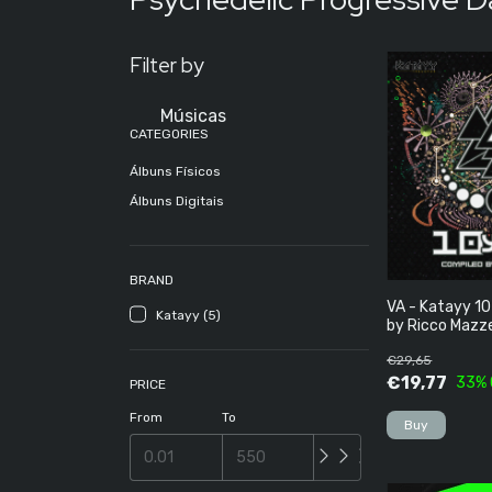
Filter by
Músicas
CATEGORIES
Álbuns Físicos
Álbuns Digitais
BRAND
VA - Katayy 10
Katayy (5)
by Ricco Mazze
€29,65
€19,77
33
%
PRICE
From
To