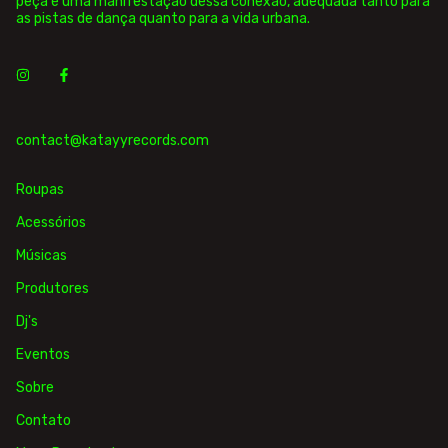
peça é uma manifestação dessa conexão, adequada tanto para
as pistas de dança quanto para a vida urbana.
contact@katayyrecords.com
Roupas
Acessórios
Músicas
Produtores
Dj's
Eventos
Sobre
Contato