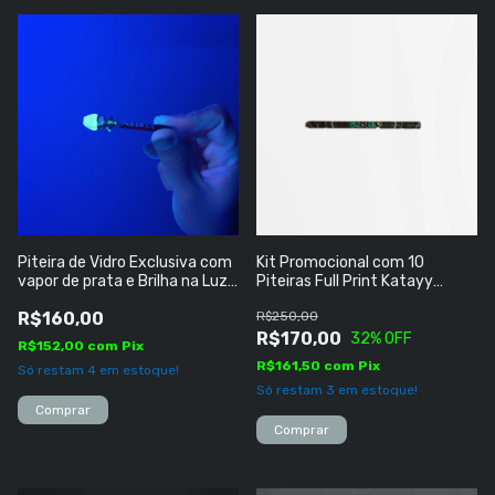
Piteira de Vidro Exclusiva com
Kit Promocional com 10
vapor de prata e Brilha na Luz
Piteiras Full Print Katayy
Negra
Records
R$160,00
R$250,00
R$170,00
32
% OFF
R$152,00
com
Pix
R$161,50
com
Pix
Só restam
4
em estoque!
Só restam
3
em estoque!