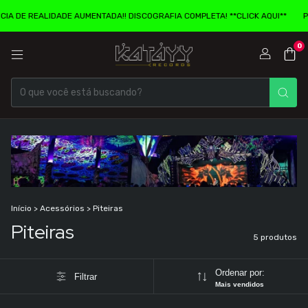
A DE REALIDADE AUMENTADA!! DISCOGRAFIA COMPLETA! **CLICK AQUI**
PE
0
Início
>
Acessórios
>
Piteiras
Piteiras
5 produtos
Ordenar por:
Filtrar
Mais vendidos