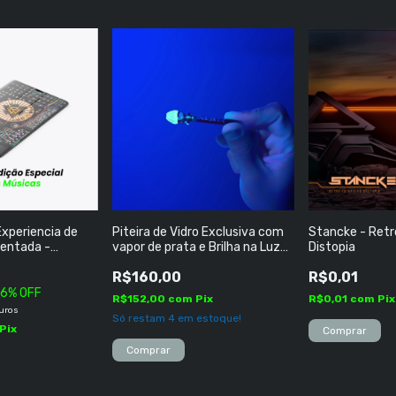
xperiencia de
Piteira de Vidro Exclusiva com
Stancke - Retr
entada -
vapor de prata e Brilha na Luz
Distopia
ompleta Todas as
Negra
R$160,00
R$0,01
56
% OFF
R$152,00
com
Pix
R$0,01
com
Pix
uros
Só restam
4
em estoque!
Pix