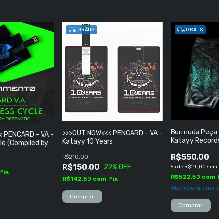
GRÁTIS
GRÁTIS
Bermuda Peça Ú
>>>OUT NOW<<< PENCARD - VA -
< PENCARD - VA -
Katayy Records
Katayy 10 Years
le (Compiled by
(India) TAMANHO
R$550,00
R$210,00
R$150,00
29
% OFF
5
x
de
R$110,00
sem 
Pix
R$522,50
com
R$142,50
com
Pix
Atenção, última 