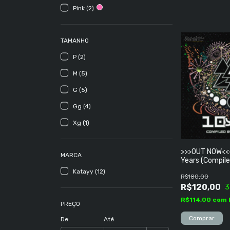
Pink (2)
TAMANHO
P (2)
M (5)
G (5)
Gg (4)
Xg (1)
>>>OUT NOW<<<
MARCA
Years (Compile
Mazzer)
Katayy (12)
R$180,00
R$120,00
3
R$114,00
com
PREÇO
De
Até