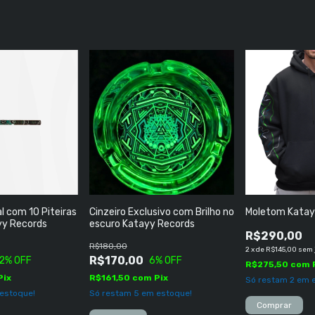
l com 10 Piteiras
Cinzeiro Exclusivo com Brilho no
Moletom Kata
ayy Records
escuro Katayy Records
R$290,00
R$180,00
2
x
de
R$145,00
sem 
R$170,00
2
% OFF
6
% OFF
R$275,50
com
Pix
R$161,50
com
Pix
Só restam
2
em e
estoque!
Só restam
5
em estoque!
Comprar