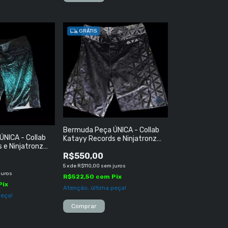
GRÁTIS
Bermuda Peça ÚNICA - Collab
NICA - Collab
Katayy Records e Ninjatronz
 e Ninjatronz
(India) TAMANHO ''M''
 ''GG''
R$550,00
5
x
de
R$110,00
sem juros
juros
R$522,50
com
Pix
Pix
Atenção, última peça!
peça!