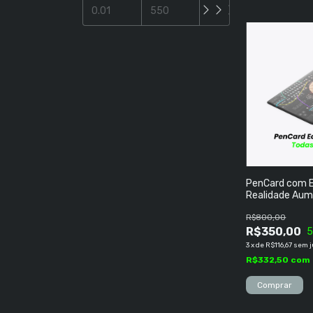
PenCard com E
Realidade Aum
Discografia C
R$800,00
Músicas
R$350,00
3
x
de
R$116,67
sem j
R$332,50
com