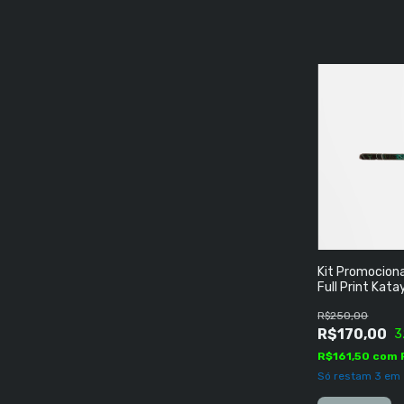
Kit Promociona
Full Print Kat
R$250,00
R$170,00
3
R$161,50
com
Só restam
3
em 