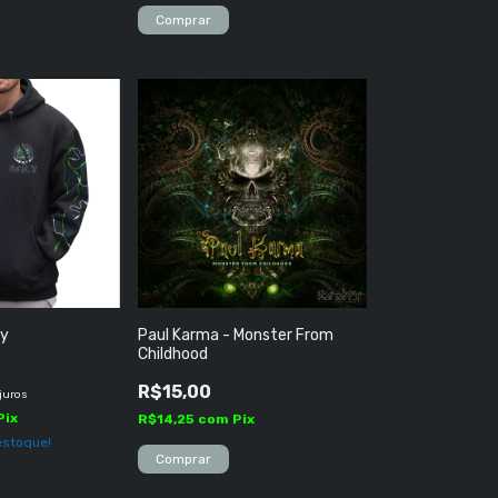
Comprar
yy
Paul Karma - Monster From
Childhood
R$15,00
juros
Pix
R$14,25
com
Pix
stoque!