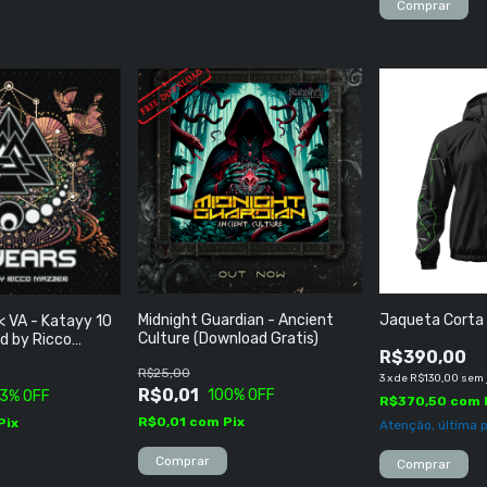
Midnight Guardian - Ancient
Jaqueta Corta
 VA - Katayy 10
Culture (Download Gratis)
d by Ricco
R$390,00
R$25,00
3
x
de
R$130,00
sem 
R$0,01
100
% OFF
3
% OFF
R$370,50
com
R$0,01
com
Pix
Pix
Atenção, última 
Comprar