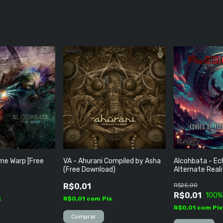
me Warp [Free
VA - Ahurani Compiled by Asha
Alcohbata - Ec
(Free Download)
Alternate Real
Grátis)
R$0,01
R$25,00
R$0,01
100
%
x
R$0,01
com
Pix
R$0,01
com
Pix