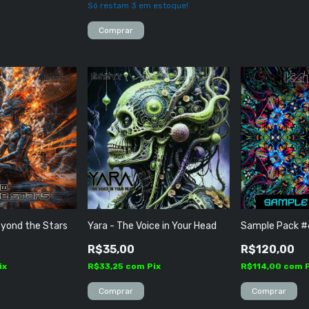
Só restam
3
em estoque!
Comprar
eyond the Stars
Yara - The Voice in Your Head
Sample Pack #
R$35,00
R$120,00
ix
R$33,25
com
Pix
R$114,00
com