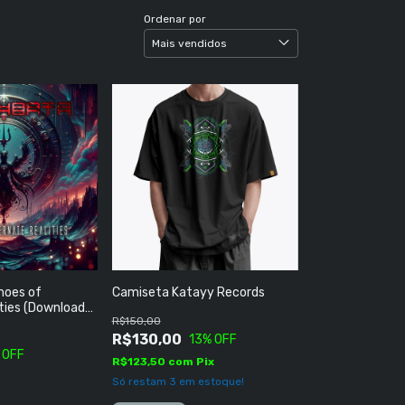
Ordenar por
hoes of
Camiseta Katayy Records
ities (Download
R$150,00
R$130,00
13
% OFF
 OFF
R$123,50
com
Pix
Só restam
3
em estoque!