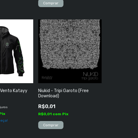
Comprar
 Vento Katayy
Niukid - Tripi Garoto (Free
Download)
R$0,01
juros
Pix
R$0,01
com
Pix
peça!