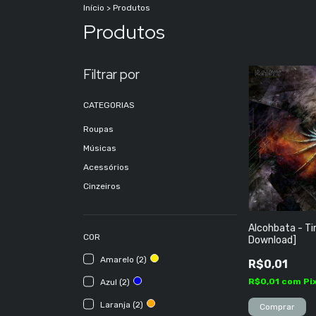
Início
>
Produtos
Produtos
Filtrar por
CATEGORIAS
Roupas
Músicas
Acessórios
Cinzeiros
Alcohbata - Ti
COR
Download]
Amarelo (2)
R$0,01
R$0,01
com
Pi
Azul (2)
Laranja (2)