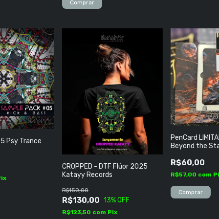
PenCard LIMITA
5 Psy Trance
Beyond the St
R$60,00
CROPPED - DTF Flúor 2025
Katayy Records
R$57,00
com
P
Pix
R$150,00
R$130,00
13
% OFF
R$123,50
com
Pix