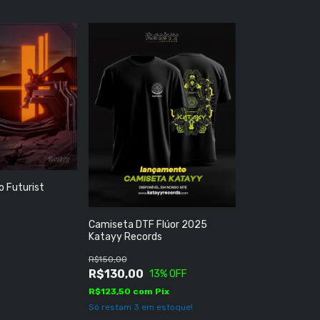
o Futurist
Camiseta DTF Flúor 2025
Katayy Records
R$150,00
R$130,00
13
% OFF
R$123,50
com
Pix
Só restam
3
em estoque!