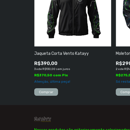
Jaqueta Corta Vento Katayy
Moleto
R$390,00
R$29
3
x
de
R$130,00
sem juros
2
x
de
R$1
R$370,50
com
Pix
R$275,
Atenção, última peça!
Só rest
Comprar
Comp