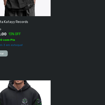
ta Katayy Records
0
,00
13
% OFF
50
com
Pix
am
3
em estoque!
rar