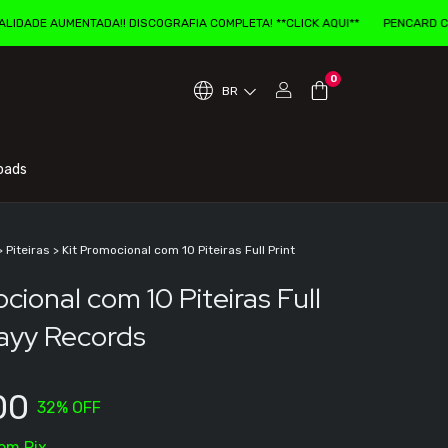
AUMENTADA!! DISCOGRAFIA COMPLETA! **CLICK AQUI**
PENCARD COM EXPER
0
BR
oads
>
Piteiras
>
Kit Promocional com 10 Piteiras Full Print
cional com 10 Piteiras Full
tayy Records
00
32
% OFF
om
Pix