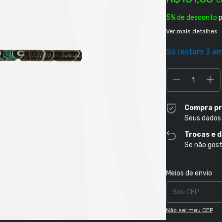
5% de desconto
p
Ver mais detalhes
Só restam
3
em
Compra pr
Seus dados
Trocas e 
Se não gost
Entregas para o CE
Meios de envio
Não sei meu CEP