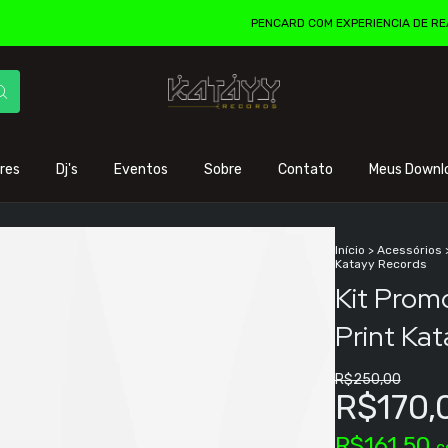
PENCARD COM EXPERIENCIA DE REALIDADE 
res
Dj's
Eventos
Sobre
Contato
Meus Downl
Início
>
Acessórios
Katayy Records
Kit Promo
Print Ka
R$250,00
R$170,
R$161,50
c