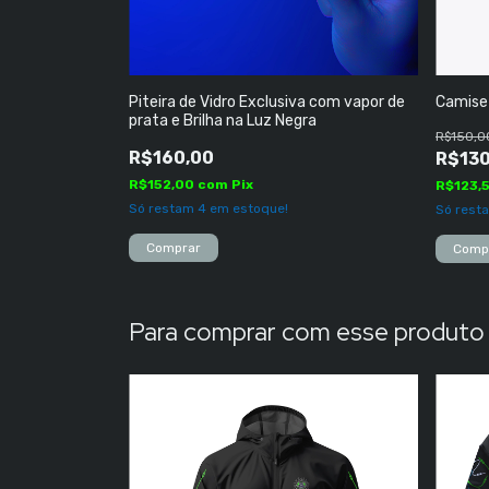
Piteira de Vidro Exclusiva com vapor de
Camise
prata e Brilha na Luz Negra
R$150,0
R$160,00
R$130
R$152,00
com
Pix
R$123,
Só restam
4
em estoque!
Só rest
Comp
Para comprar com esse produto