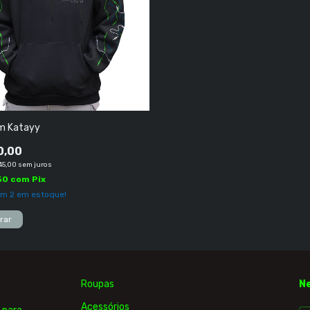
m Katayy
0,00
45,00
sem juros
50
com
Pix
am
2
em estoque!
rar
Roupas
N
Acessórios