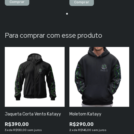
Comprar
Para comprar com esse produto
Jaqueta Corta Vento Katayy
Moletom Katayy
R$390,00
R$290,00
3
x
de
R$130,00
sem juros
2
x
de
R$145,00
sem juros