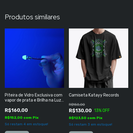
Produtos similares
Piteira de Vidro Exclusiva com
Camiseta Katayy Records
vapor de prata e Brilha na Luz
R$150,00
Negra
R$160,00
R$130,00
13
% OFF
R$152,00
com
Pix
R$123,50
com
Pix
Só restam
4
em estoque!
Só restam
3
em estoque!