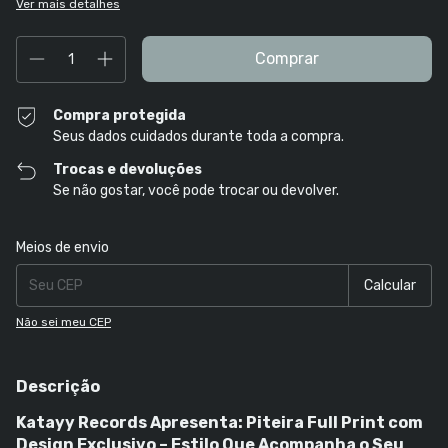
Ver mais detalhes
Compra protegida
Seus dados cuidados durante toda a compra.
Trocas e devoluções
Se não gostar, você pode trocar ou devolver.
Entregas para o CEP:
Alterar CEP
Meios de envio
Calcular
Não sei meu CEP
Descrição
Katayy Records Apresenta: Piteira Full Print com
Design Exclusivo – Estilo Que Acompanha o Seu