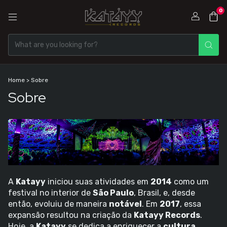
0
Home
>
Sobre
Sobre
A
Katayy
iniciou suas atividades em
2014
como um
festival no interior de
São Paulo
, Brasil, e, desde
então, evoluiu de maneira
notável
. Em
2017
, essa
expansão resultou na criação da
Katayy Records
.
Hoje, a
Katayy
se dedica a enriquecer a
cultura