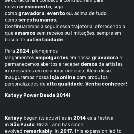
se conectaram conosco e contribuíram para
nosso
crescimento
, seja
como
gravadora
,
evento
ou, acima de tudo,
como
seres humanos
.
Continuaremos a seguir essa trajetória, oferecendo o
que
amamos
sem receios ou limitações, sempre em
busca de
autenticidade
.
Para
2024
, planejamos
lançamentos
empolgantes
em nossa
gravadora
e
permanecemos abertos a receber
demos
de artistas
interessados em colaborar conosco. Além disso,
inauguramos nossa
loja online
com produtos
personalizados de
alta qualidade
.
Venha conhecer!
Katayy Power Desde 2014!
Katayy
began its activities in
2014
as a festival
in
São Paulo
, Brazil, and has since
evolved
remarkably
. In
2017
, this expansion led to