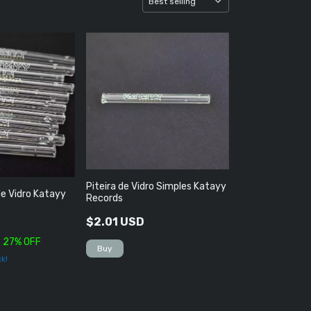
Piteira de Vidro Simples Katayy
 de Vidro Katayy
Records
$2.01 USD
27
% OFF
ck!