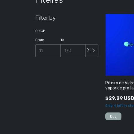
Filter by
PRICE
From
To
Piteira de Vid
vapor de prata 
Negra
$29.29 US
Only
4
left in sto