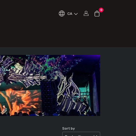
0
CA
Sort by