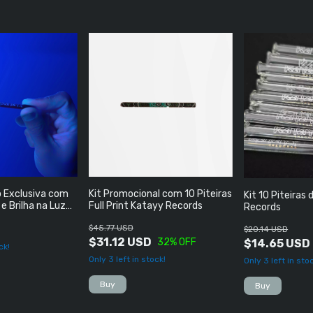
ro Exclusiva com
Kit Promocional com 10 Piteiras
Kit 10 Piteiras
e Brilha na Luz
Full Print Katayy Records
Records
D
$45.77 USD
$20.14 USD
$31.12 USD
32
% OFF
$14.65 USD
ck!
Only
3
left in stock!
Only
3
left in sto