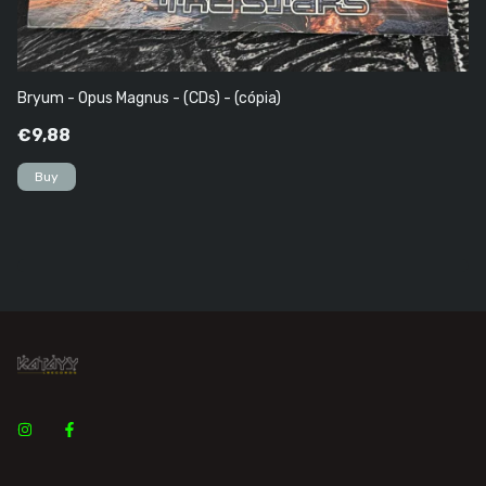
Bryum - Opus Magnus - (CDs) - (cópia)
Pe
€9,88
€