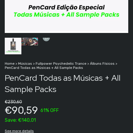
Home
>
Músicas
>
Fullpower Psychedelic Trance
>
Álbuns Físicos
>
PenCard Todas as Músicas + All Sample Packs
PenCard Todas as Músicas + All
Sample Packs
€230,60
€90,59
61
% OFF
Save:
€140,01
See more details