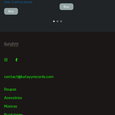
Only
3
left in stock!
Buy
Buy
contact@katayyrecords.com
Roupas
Acessórios
Músicas
Produtores