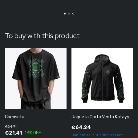
To buy with this product
Camiseta
Jaqueta Corta Vento Katayy
€24,71
€64,24
€21,41
13
% OFF
Don´t miss it, it´s the last one!