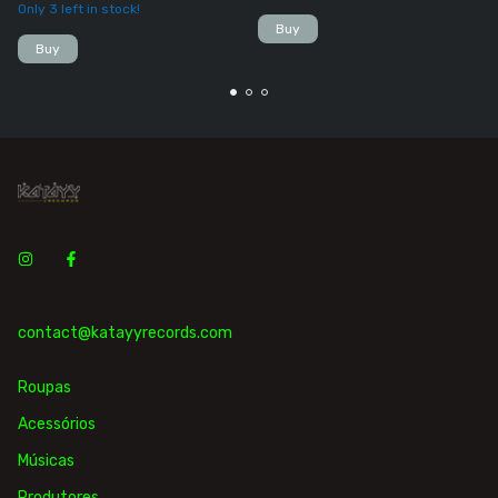
Only
3
left in stock!
Buy
Buy
contact@katayyrecords.com
Roupas
Acessórios
Músicas
Produtores