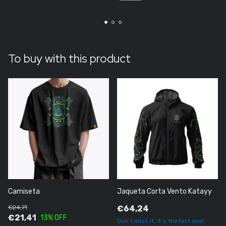
To buy with this product
Camiseta
Jaqueta Corta Vento Katayy
€24,71
€64,24
€21,41
13
% OFF
Don´t miss it, it´s the last one!