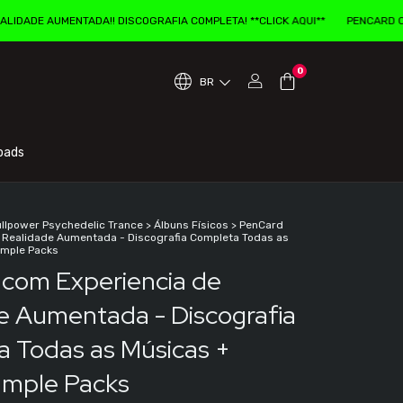
ENTADA!! DISCOGRAFIA COMPLETA! **CLICK AQUI**
PENCARD COM EXPERIEN
0
BR
oads
ullpower Psychedelic Trance
>
Álbuns Físicos
>
PenCard
 Realidade Aumentada - Discografia Completa Todas as
ample Packs
com Experiencia de
e Aumentada - Discografia
 Todas as Músicas +
ample Packs