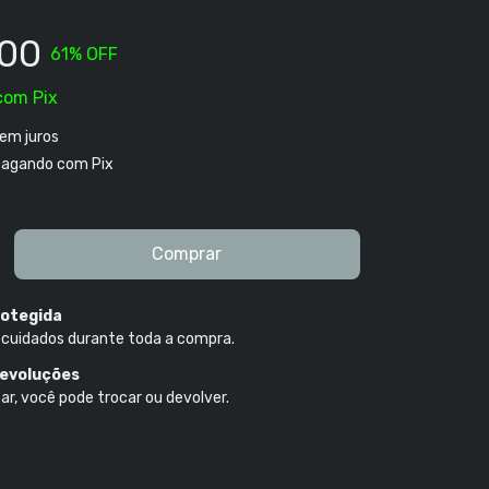
,00
61
% OFF
com
Pix
em juros
agando com Pix
otegida
 cuidados durante toda a compra.
devoluções
ar, você pode trocar ou devolver.
P:
Alterar CEP