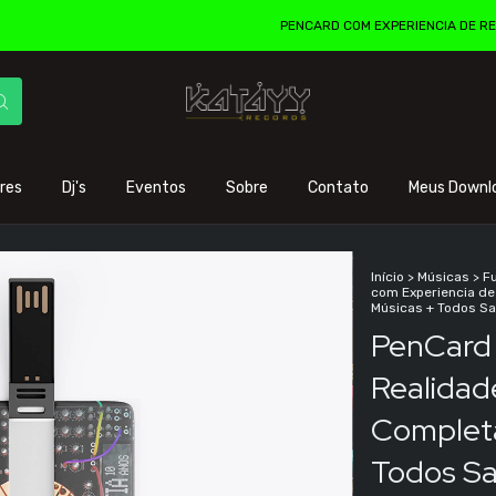
PENCARD COM EXPERIENCIA DE REALIDADE AUM
res
Dj's
Eventos
Sobre
Contato
Meus Downl
Início
>
Músicas
>
F
com Experiencia de
Músicas + Todos S
PenCard 
Realidad
Completa
Todos S