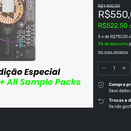
R$1.400,00
R$550
R$522,50
5
x de
R$110,00
s
5% de desconto
p
Ver mais detalhes
Compra pr
Seus dados
Trocas e 
Se não gost
Entregas para o CE