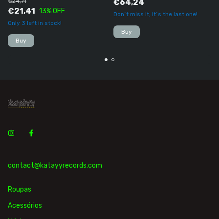
€24,71
€64,24
€21,41
13
% OFF
Don´t miss it, it´s the last one!
Only
3
left in stock!
Buy
Buy
contact@katayyrecords.com
Roupas
Acessórios