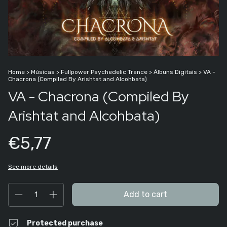
Home
>
Músicas
>
Fullpower Psychedelic Trance
>
Álbuns Digitais
>
VA -
Chacrona (Compiled By Arishtat and Alcohbata)
VA - Chacrona (Compiled By
Arishtat and Alcohbata)
€5,77
See more details
Protected purchase