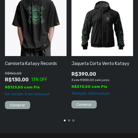
Camiseta Katayy Records
Jaqueta Corta Vento Katayy
R$150,00
R$390,00
R$130,00
13
% OFF
3
x
de
R$130,00
sem juros
R$370,50
com
Pix
R$123,50
com
Pix
Atenção, última peça!
Só restam
3
em estoque!
Comprar
Comprar