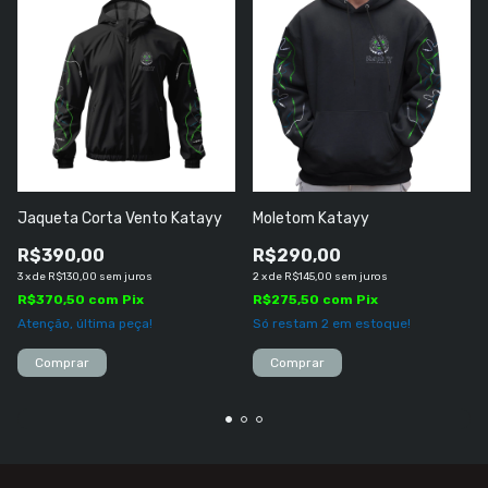
Jaqueta Corta Vento Katayy
Moletom Katayy
R$390,00
R$290,00
3
x
de
R$130,00
sem juros
2
x
de
R$145,00
sem juros
R$370,50
com
Pix
R$275,50
com
Pix
Atenção, última peça!
Só restam
2
em estoque!
Comprar
Comprar