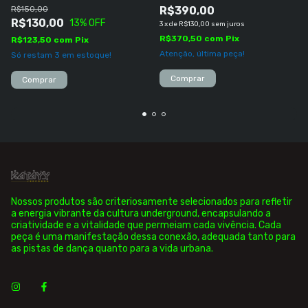
R$150,00
R$390,00
R$130,00
13
% OFF
3
x
de
R$130,00
sem juros
R$370,50
com
Pix
R$123,50
com
Pix
Atenção, última peça!
Só restam
3
em estoque!
Comprar
Comprar
Nossos produtos são criteriosamente selecionados para refletir
a energia vibrante da cultura underground, encapsulando a
criatividade e a vitalidade que permeiam cada vivência. Cada
peça é uma manifestação dessa conexão, adequada tanto para
as pistas de dança quanto para a vida urbana.