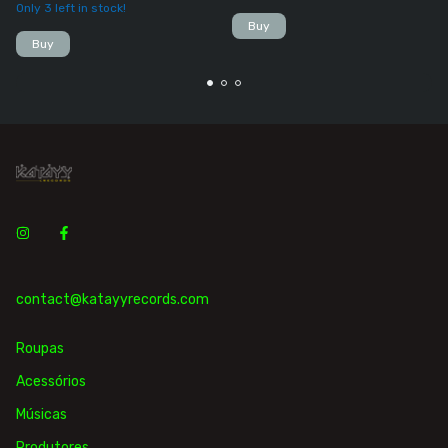
Only
3
left in stock!
Buy
Buy
contact@katayyrecords.com
Roupas
Acessórios
Músicas
Produtores