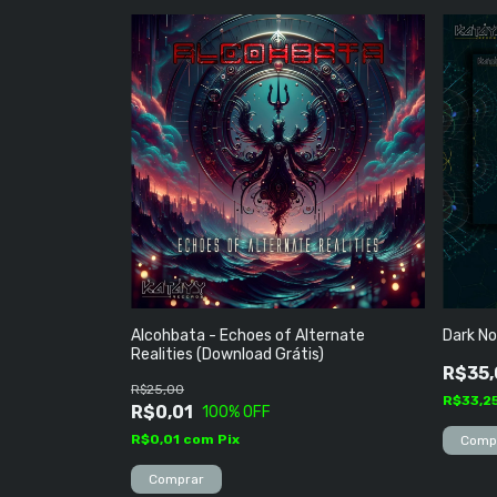
Alcohbata - Echoes of Alternate
Dark No
Realities (Download Grátis)
R$35,
R$25,00
R$33,2
R$0,01
100
% OFF
R$0,01
com
Pix