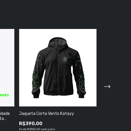
idade
Jaqueta Corta Vento Katayy
Camiseta Kata
ta
R$390,00
R$150,00
e Packs
R$130,00
13
3
x
de
R$130,00
sem juros