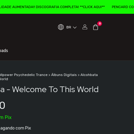
NTADA!! DISCOGRAFIA COMPLETA! **CLICK AQUI**
PENCARD COM EXPERIEN
0
BR
oads
ullpower Psychedelic Trance
>
Álbuns Digitais
>
Alcohbata
World
a - Welcome To This World
0
om
Pix
agando com Pix