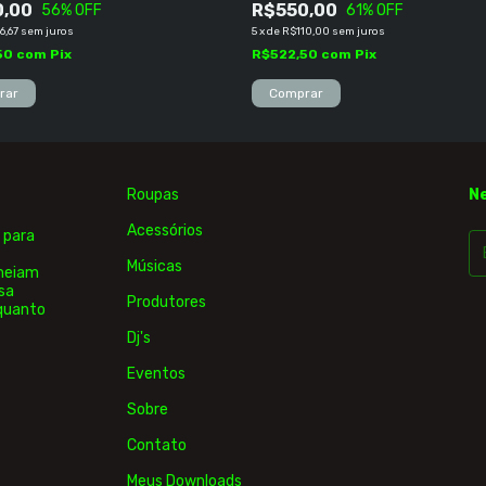
0,00
R$550,00
56
% OFF
61
% OFF
6,67
sem juros
5
x
de
R$110,00
sem juros
50
com
Pix
R$522,50
com
Pix
Roupas
N
Acessórios
 para
Músicas
rmeiam
sa
Produtores
 quanto
Dj's
Eventos
Sobre
Contato
Meus Downloads