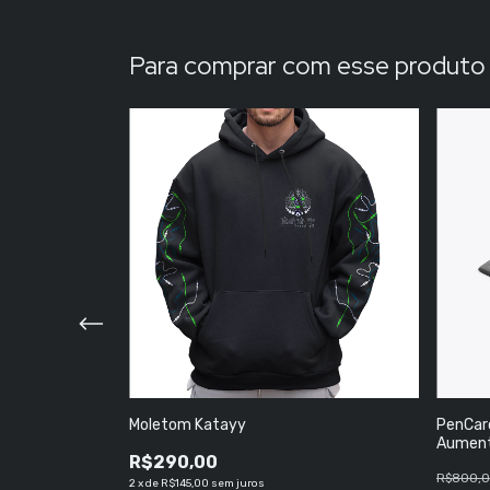
Para comprar com esse produto
s
Moletom Katayy
PenCard
Aument
R$290,00
Todas a
R$800,
2
x
de
R$145,00
sem juros