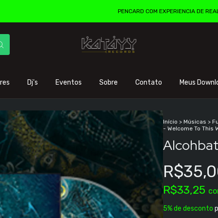
PENCARD COM EXPERIENCIA DE REALIDADE AUME
res
Dj's
Eventos
Sobre
Contato
Meus Downl
Início
>
Músicas
>
F
- Welcome To This 
Alcohbat
R$35,0
R$33,25
c
5% de desconto
p