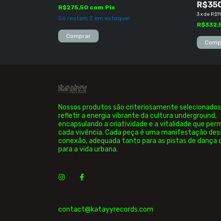
R$35
R$275,50
com
Pix
3
x
de
R$11
Só restam
2
em estoque!
R$332,
Comprar
Nossos produtos são criteriosamente selecionados
refletir a energia vibrante da cultura underground,
encapsulando a criatividade e a vitalidade que pe
cada vivência. Cada peça é uma manifestação des
conexão, adequada tanto para as pistas de dança
para a vida urbana.
contact@katayyrecords.com