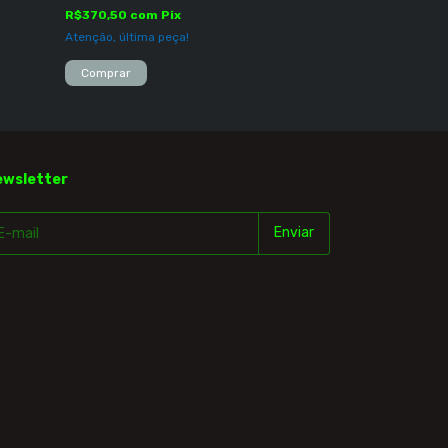
R$370,50
com
Pix
R$123,50
com
P
Atenção, última peça!
Só restam
3
em e
Comprar
Comprar
ewsletter