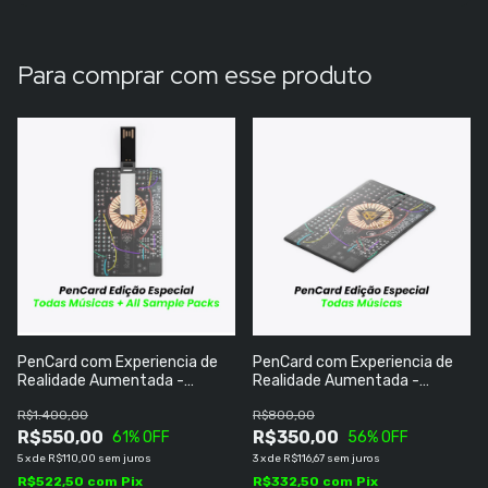
Para comprar com esse produto
PenCard com Experiencia de
PenCard com Experiencia de
Realidade Aumentada -
Realidade Aumentada -
Discografia Completa Todas as
Discografia Completa Todas as
R$1.400,00
R$800,00
Músicas + Todos Sample Packs
Músicas
R$550,00
R$350,00
61
% OFF
56
% OFF
5
x
de
R$110,00
sem juros
3
x
de
R$116,67
sem juros
R$522,50
com
Pix
R$332,50
com
Pix