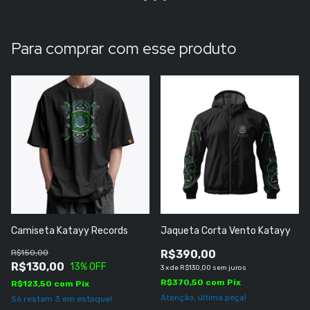
Para comprar com esse produto
Camiseta Katayy Records
Jaqueta Corta Vento Katayy
R$150,00
R$390,00
R$130,00
13
% OFF
3
x
de
R$130,00
sem juros
R$370,50
com
Pix
R$123,50
com
Pix
Atenção, última peça!
Só restam
3
em estoque!