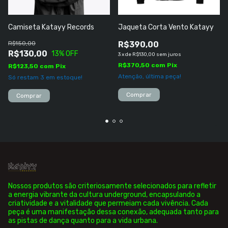
Camiseta Katayy Records
Jaqueta Corta Vento Katayy
R$150,00
R$390,00
R$130,00
13
% OFF
3
x
de
R$130,00
sem juros
R$370,50
com
Pix
R$123,50
com
Pix
Atenção, última peça!
Só restam
3
em estoque!
Comprar
Comprar
Nossos produtos são criteriosamente selecionados para refletir
a energia vibrante da cultura underground, encapsulando a
criatividade e a vitalidade que permeiam cada vivência. Cada
peça é uma manifestação dessa conexão, adequada tanto para
as pistas de dança quanto para a vida urbana.