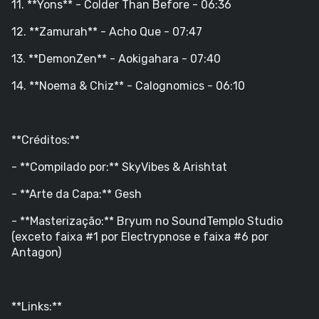
11. **Yons** - Colder Than Before - 06:36
12. **Zamurah** - Acho Que - 07:47
13. **DemonZen** - Aokigahara - 07:40
14. **Noema & Chiz** - Calognomics - 06:10
**Créditos:**
- **Compilado por:** SkyVibes & Arishtat
- **Arte da Capa:** Gesh
- **Masterização:** Bryum no SoundTemplo Studio
(exceto faixa #1 por Electrypnose e faixa #6 por
Antagon)
**Links:**