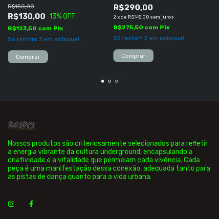
R$150,00
R$290,00
R$130,00
13
% OFF
2
x
de
R$145,00
sem juros
R$275,50
com
Pix
R$123,50
com
Pix
Só restam
2
em estoque!
Só restam
3
em estoque!
Comprar
Comprar
Nossos produtos são criteriosamente selecionados para refletir
a energia vibrante da cultura underground, encapsulando a
criatividade e a vitalidade que permeiam cada vivência. Cada
peça é uma manifestação dessa conexão, adequada tanto para
as pistas de dança quanto para a vida urbana.